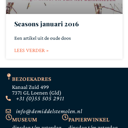
Seasons januari 2016
Een artikel uit de oude doos
LEES VERDER »
BEZOEKADRES
Kanaal Zuid 499
7371 GL Loenen (Gld)
+31 (0)55 505 2911
info@demiddelstemolen.nl
MUSEUM
PAPIERWINKEL
dinsdag t/m zaterdag
dinsdag t/m zaterdag