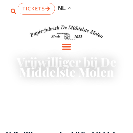
NL
TICKETS
Vrijwilliger bij De
Middelste Molen