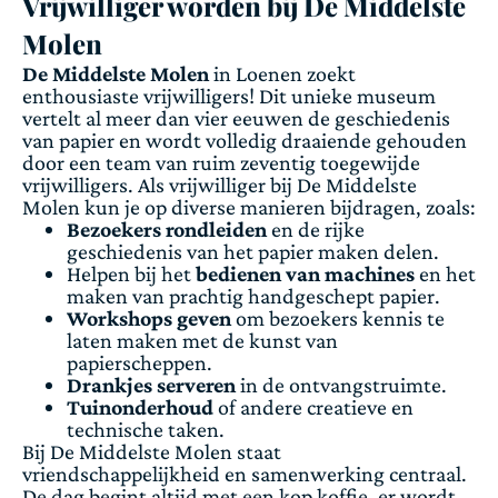
Vrijwilliger worden bij De Middelste
Molen
De Middelste Molen
in Loenen zoekt
enthousiaste vrijwilligers! Dit unieke museum
vertelt al meer dan vier eeuwen de geschiedenis
van papier en wordt volledig draaiende gehouden
door een team van ruim zeventig toegewijde
vrijwilligers. Als vrijwilliger bij De Middelste
Molen kun je op diverse manieren bijdragen, zoals:
Bezoekers rondleiden
en de rijke
geschiedenis van het papier maken delen.
Helpen bij het
bedienen van machines
en het
maken van prachtig handgeschept papier.
Workshops geven
om bezoekers kennis te
laten maken met de kunst van
papierscheppen.
Drankjes serveren
in de ontvangstruimte.
Tuinonderhoud
of andere creatieve en
technische taken.
Bij De Middelste Molen staat
vriendschappelijkheid en samenwerking centraal.
De dag begint altijd met een kop koffie, er wordt