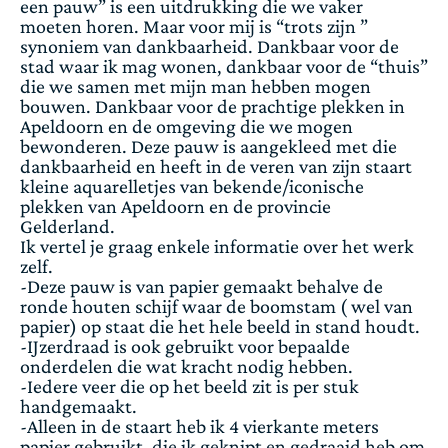
een pauw” is een uitdrukking die we vaker
moeten horen. Maar voor mij is “trots zijn ”
synoniem van dankbaarheid. Dankbaar voor de
stad waar ik mag wonen, dankbaar voor de “thuis”
die we samen met mijn man hebben mogen
bouwen. Dankbaar voor de prachtige plekken in
Apeldoorn en de omgeving die we mogen
bewonderen. Deze pauw is aangekleed met die
dankbaarheid en heeft in de veren van zijn staart
kleine aquarelletjes van bekende/iconische
plekken van Apeldoorn en de provincie
Gelderland.
Ik vertel je graag enkele informatie over het werk
zelf.
-Deze pauw is van papier gemaakt behalve de
ronde houten schijf waar de boomstam ( wel van
papier) op staat die het hele beeld in stand houdt.
-IJzerdraad is ook gebruikt voor bepaalde
onderdelen die wat kracht nodig hebben.
-Iedere veer die op het beeld zit is per stuk
handgemaakt.
-Alleen in de staart heb ik 4 vierkante meters
papier gebruikt ,die ik geknipt en gedraaid heb om