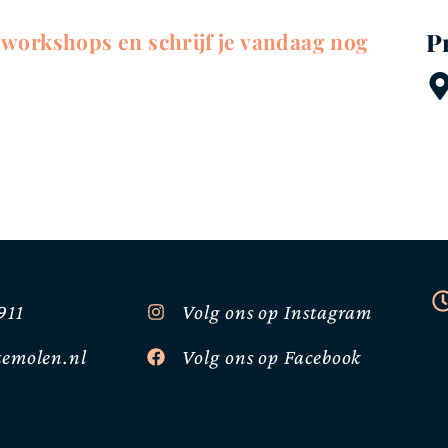
P
 workshops en schrijf je vandaag nog
911
Volg ons op Instagram
emolen.nl
Volg ons op Facebook