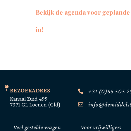
Bekijk de agenda voor geplande
in!
BEZOEKADRES
+31 (0)55 505 2
Kanaal Zuid 499
info@demiddelst
7371 GL Loenen (Gld)
Veel gestelde vragen
Voor vrijwilligers