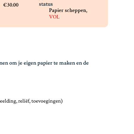
status
€30.00
Papier scheppen,
VOL
nen om je eigen papier te maken en de
beelding, reliëf, toevoegingen)